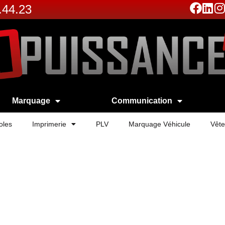
.44.23
Marquage
Communication
oles
Imprimerie
PLV
Marquage Véhicule
Vête