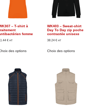
WK307 – T-shirt à
WK403 – Sweat-shirt
traitement
Day To Day zip poche
antibactérien femme
contrastée unisexe
11.44
€
38.24
€
HT
HT
Choix des options
Choix des options