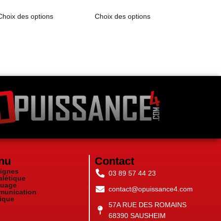
Choix des options
Choix des options
nu
Contact
ignes
03 89 57 44 23
alétique
uage
contact@opuissance4.com
unication
ique
57A RUE DES ROMAINS
68390 SAUSHEIM