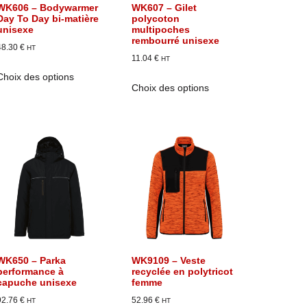
WK606 – Bodywarmer
WK607 – Gilet
Day To Day bi-matière
polycoton
unisexe
multipoches
rembourré unisexe
48.30
€
HT
11.04
€
HT
Choix des options
Choix des options
WK650 – Parka
WK9109 – Veste
performance à
recyclée en polytricot
capuche unisexe
femme
92.76
€
52.96
€
HT
HT