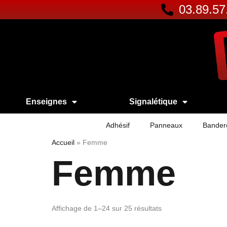
03.89.57
Enseignes
Signalétique
Adhésif
Panneaux
Bander
Accueil
»
Femme
Femme
Affichage de 1–24 sur 25 résultats