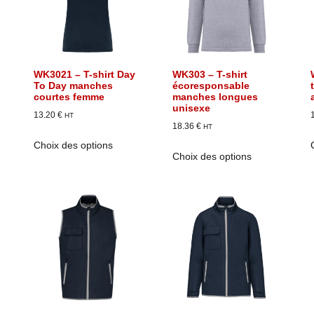
WK3021 – T-shirt Day
WK303 – T-shirt
To Day manches
écoresponsable
courtes femme
manches longues
unisexe
13.20
€
HT
18.36
€
HT
Choix des options
Choix des options