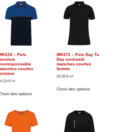
WK210 – Polo
WK271 – Polo Day To
bicolore
Day contrasté
écoresponsable
manches courtes
manches courtes
femme
unisexe
20.50
€
HT
20.24
€
HT
Choix des options
Choix des options