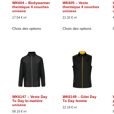
WK604 – Bodywarmer
WK605 – Veste
thermique 4 couches
thermique 4 couches
unisexe
unisexe
17.54
€
21.32
€
HT
HT
Choix des options
Choix des options
WK6147 – Veste Day
WK6149 – Gilet Day
To Day bi-matière
To Day femme
unisexe
22.16
€
HT
58.10
€
HT