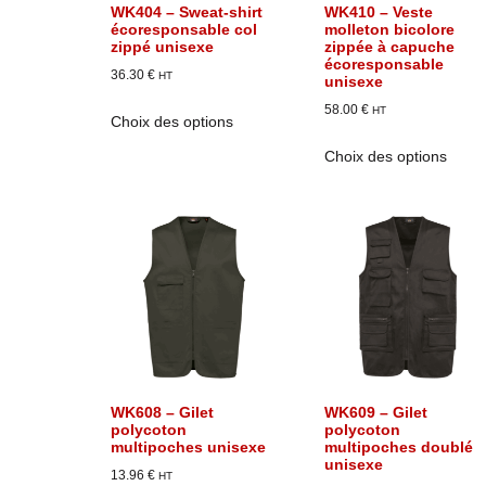
WK404 – Sweat-shirt
WK410 – Veste
écoresponsable col
molleton bicolore
zippé unisexe
zippée à capuche
écoresponsable
36.30
€
HT
unisexe
58.00
€
HT
Choix des options
Choix des options
WK608 – Gilet
WK609 – Gilet
polycoton
polycoton
multipoches unisexe
multipoches doublé
unisexe
13.96
€
HT