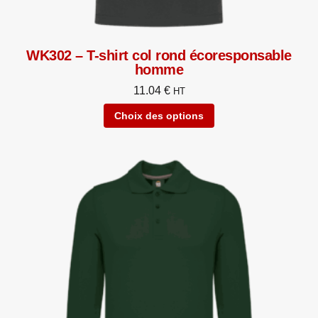
WK302 – T-shirt col rond écoresponsable
homme
11.04
€
HT
Choix des options