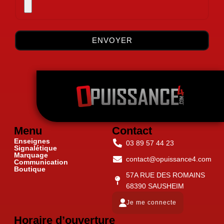
ENVOYER
Menu
Contact
Enseignes
03 89 57 44 23
Signalétique
Marquage
contact@opuissance4.com
Communication
Boutique
57A RUE DES ROMAINS
68390 SAUSHEIM
Je me connecte
Horaire d’ouverture