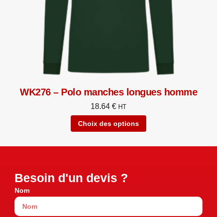
WK276 – Polo manches longues homme
18.64
€
HT
Choix des options
Besoin d'un devis ?
Nom