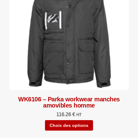
WK6106 – Parka workwear manches
amovibles homme
116.26
€
HT
Choix des options