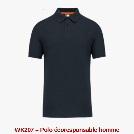
WK207 – Polo écoresponsable homme