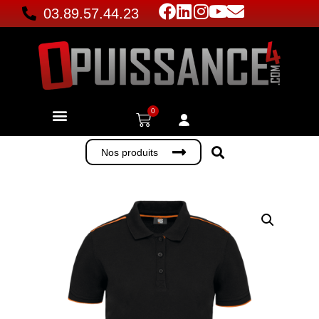
03.89.57.44.23
0