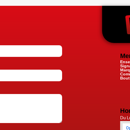
Me
Ense
Sign
Marq
Comm
Bout
Hor
Du Lu