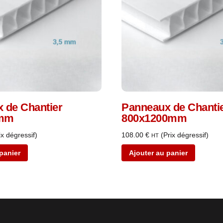
 de Chantier
Panneaux de Chanti
0mm
800x1200mm
ix dégressif)
108.00
€
(Prix dégressif)
HT
panier
Ajouter au panier