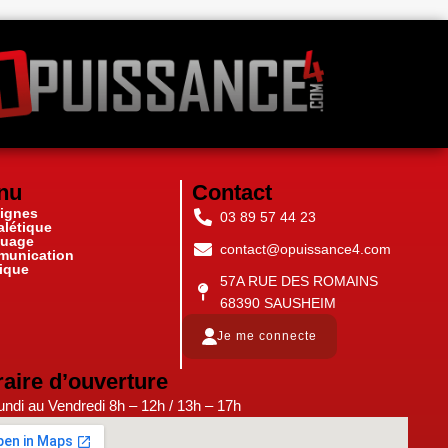
nu
Contact
ignes
03 89 57 44 23
alétique
uage
contact@opuissance4.com
unication
ique
57A RUE DES ROMAINS
68390 SAUSHEIM
Je me connecte
aire d’ouverture
ndi au Vendredi 8h – 12h / 13h – 17h