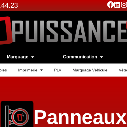
.44.23
Marquage
Communication
oles
Imprimerie
PLV
Marquage Véhicule
Vête
Panneaux