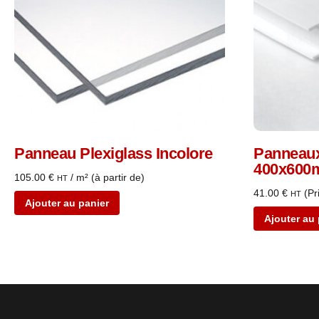
Panneau Plexiglass Incolore
Panneaux
400x60
105.00
€
/ m² (à partir de)
HT
41.00
€
(Pr
HT
Ajouter au panier
Ajouter au 