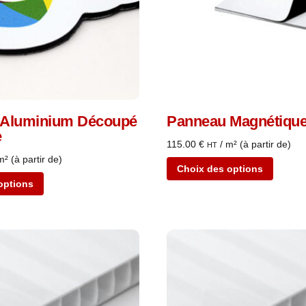
 Aluminium Découpé
Panneau Magnétiqu
e
115.00
€
/ m² (à partir de)
HT
m² (à partir de)
Choix des options
options