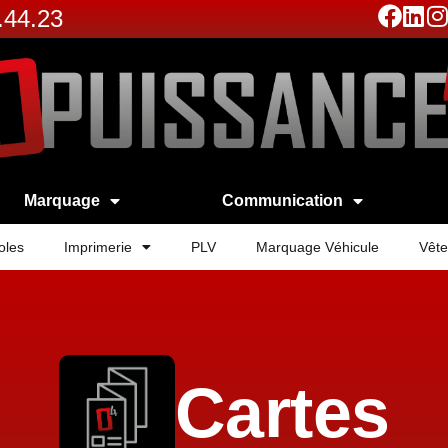
.44.23
Marquage
Communication
oles
Imprimerie
PLV
Marquage Véhicule
Vête
Cartes