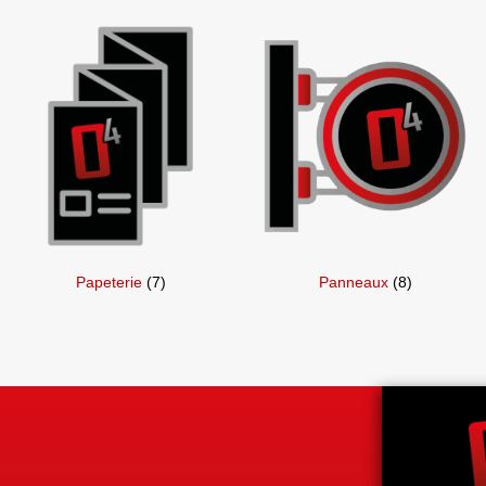
Papeterie
(7)
Panneaux
(8)