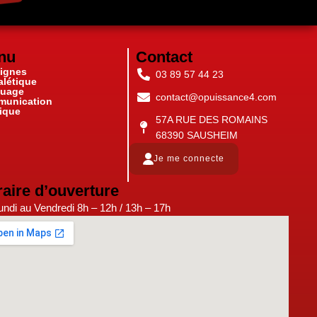
nu
Contact
ignes
03 89 57 44 23
alétique
uage
contact@opuissance4.com
unication
ique
57A RUE DES ROMAINS
68390 SAUSHEIM
Je me connecte
aire d’ouverture
ndi au Vendredi 8h – 12h / 13h – 17h