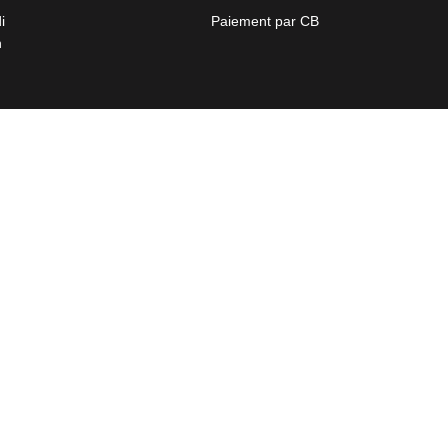
i
Paiement par CB
h