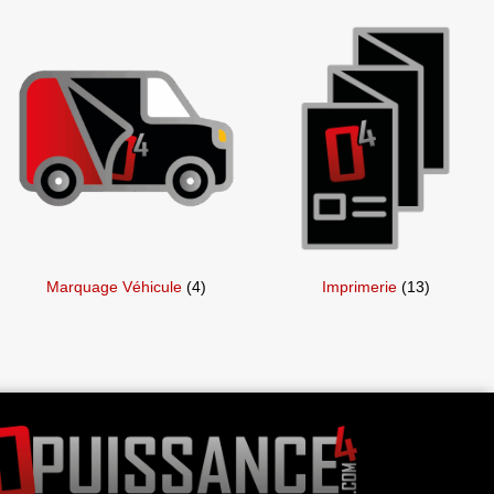
Marquage Véhicule
(4)
Imprimerie
(13)