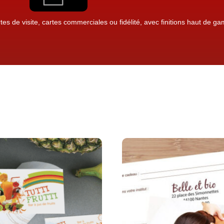
tes de visite, cartes commerciales ou fidélité, avec finitions haut de 