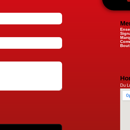
Me
Ense
Sign
Marq
Comm
Bout
Hor
Du Lu