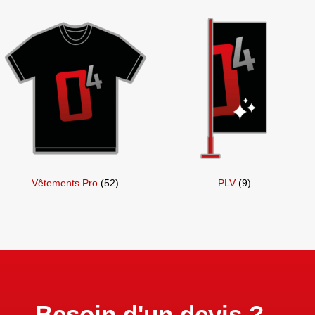
Vêtements Pro
(52)
PLV
(9)
Besoin d'un devis ?