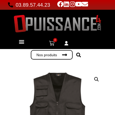
03.89.57.44.23
0