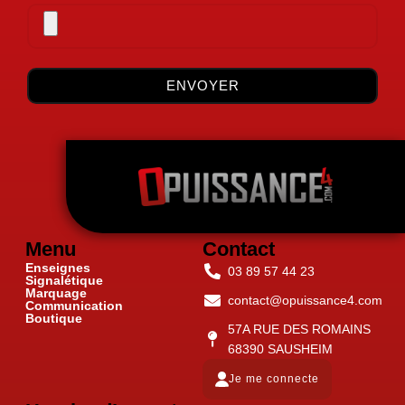
ENVOYER
Menu
Contact
Enseignes
03 89 57 44 23
Signalétique
Marquage
contact@opuissance4.com
Communication
Boutique
57A RUE DES ROMAINS
68390 SAUSHEIM
Je me connecte