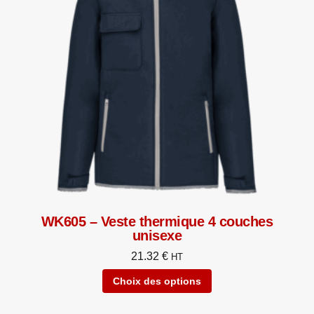
WK605 – Veste thermique 4 couches
unisexe
21.32
€
HT
Choix des options