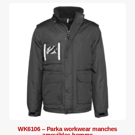
WK6106 – Parka workwear manches
amovibles homme