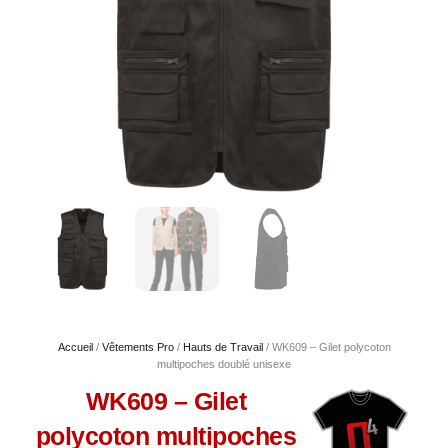
Accueil
/
Vêtements Pro
/
Hauts de Travail
/ WK609 – Gilet polycoton
multipoches doublé unisexe
WK609 – Gilet
polycoton multipoches