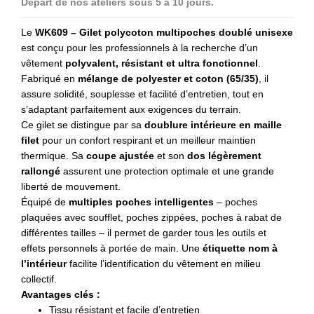
Départ de nos ateliers sous 5 à 10 jours.
Le
WK609 – Gilet polycoton multipoches doublé unisexe
est conçu pour les professionnels à la recherche d’un
vêtement
polyvalent, résistant et ultra fonctionnel
.
Fabriqué en
mélange de polyester et coton (65/35)
, il
assure solidité, souplesse et facilité d’entretien, tout en
s’adaptant parfaitement aux exigences du terrain.
Ce gilet se distingue par sa
doublure intérieure en maille
filet
pour un confort respirant et un meilleur maintien
thermique. Sa
coupe ajustée
et son
dos légèrement
rallongé
assurent une protection optimale et une grande
liberté de mouvement.
Équipé de
multiples poches intelligentes
– poches
plaquées avec soufflet, poches zippées, poches à rabat de
différentes tailles – il permet de garder tous les outils et
effets personnels à portée de main. Une
étiquette nom à
l’intérieur
facilite l’identification du vêtement en milieu
collectif.
Avantages clés :
Tissu résistant et facile d’entretien