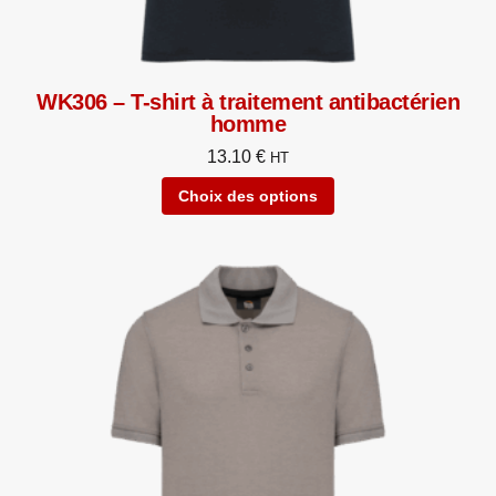
WK306 – T-shirt à traitement antibactérien
homme
13.10
€
HT
Choix des options