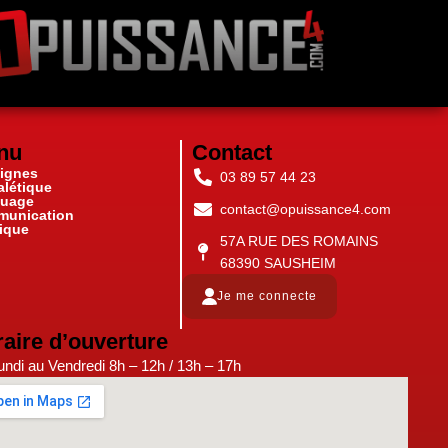
nu
Contact
ignes
03 89 57 44 23
alétique
uage
contact@opuissance4.com
unication
ique
57A RUE DES ROMAINS
68390 SAUSHEIM
Je me connecte
aire d’ouverture
ndi au Vendredi 8h – 12h / 13h – 17h