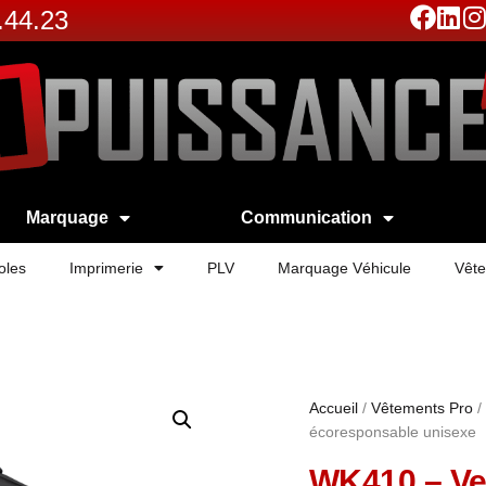
.44.23
Marquage
Communication
oles
Imprimerie
PLV
Marquage Véhicule
Vête
Accueil
/
Vêtements Pro
/
écoresponsable unisexe
WK410 – Ve