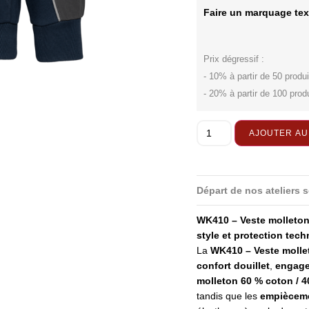
Faire un marquage tex
Prix dégressif :
- 10% à partir de 50 produi
- 20% à partir de 100 prod
AJOUTER AU
Départ de nos ateliers s
WK410 – Veste molleton
style et protection tec
La
WK410 – Veste molle
confort douillet
,
engage
molleton 60 % coton / 4
tandis que les
empièceme