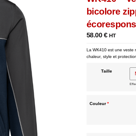
bicolore zi
écorespons
58.00
€
HT
La WK410 est une veste m
chaleur, style et protecti
Taille
Effa
Couleur
*