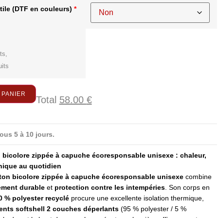
tile
(DTF en couleurs)
*
ts,
uits
 PANIER
Total
58.00
€
ous 5 à 10 jours.
 bicolore zippée à capuche écoresponsable unisexe : chaleur,
hnique au quotidien
ton bicolore zippée à capuche écoresponsable unisexe
combine
ment durable
et
protection contre les intempéries
. Son corps en
0 % polyester recyclé
procure une excellente isolation thermique,
nts softshell 2 couches déperlants
(95 % polyester / 5 %