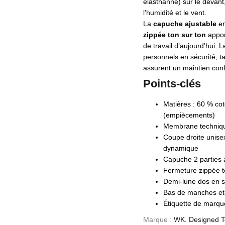
élasthanne) sur le devant
l’humidité et le vent.
La
capuche ajustable
en
zippée ton sur ton
appor
de travail d’aujourd’hui. 
personnels en sécurité, t
assurent un maintien conf
Points-clés
Matières : 60 % cot
(empiècements)
Membrane technique
Coupe droite unise
dynamique
Capuche 2 parties 
Fermeture zippée t
Demi-lune dos en sof
Bas de manches et 
Étiquette de marqu
Marque :
WK. Designed T