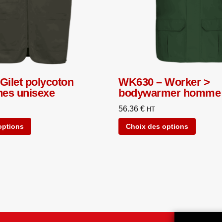
Gilet polycoton
WK630 – Worker >
hes unisexe
bodywarmer homme
56.36
€
HT
options
Choix des options