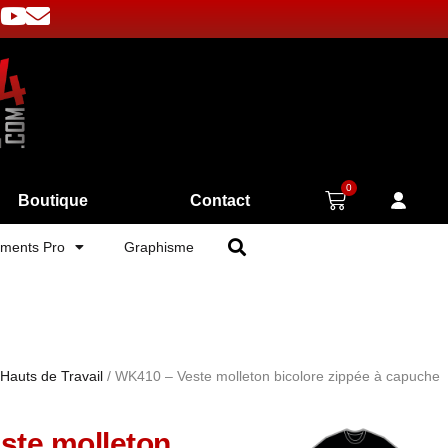
0
Boutique
Contact
ments Pro
Graphisme
Hauts de Travail
/ WK410 – Veste molleton bicolore zippée à capuche
ste molleton