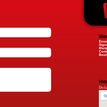
Me
Ense
Sign
Marq
Comm
Bout
Hor
Du Lu