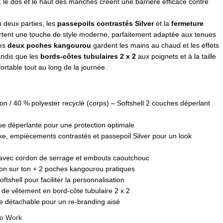
, le dos et le haut des manches créent une barrière efficace contre
 deux parties, les
passepoils contrastés Silver
et la
fermeture
tent une touche de style moderne, parfaitement adaptée aux tenues
Les
deux poches kangourou
gardent les mains au chaud et les effets
andis que les
bords-côtes tubulaires 2 x 2
aux poignets et à la taille
ortable tout au long de la journée.
on / 40 % polyester recyclé (corps) – Softshell 2 couches déperlant
 déperlante pour une protection optimale
xe, empiècements contrastés et passepoil Silver pour un look
avec cordon de serrage et embouts caoutchouc
on sur ton + 2 poches kangourou pratiques
tshell pour faciliter la personnalisation
de vêtement en bord-côte tubulaire 2 x 2
e détachable pour un re-branding aisé
o Work