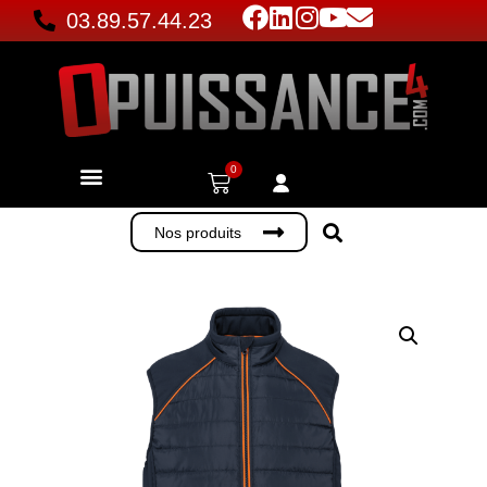
03.89.57.44.23
0