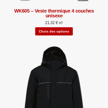
WK605 – Veste thermique 4 couches
unisexe
21.32
€
HT
Choix des options