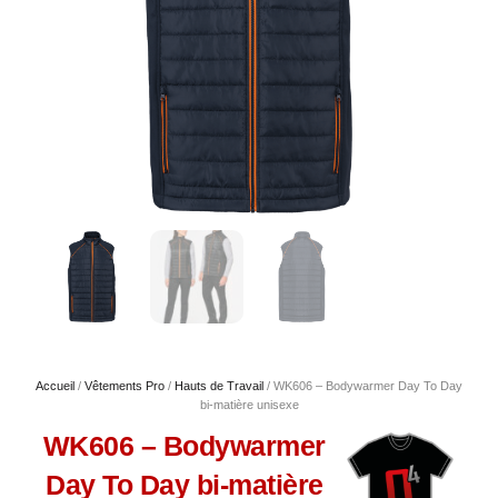
Accueil
/
Vêtements Pro
/
Hauts de Travail
/ WK606 – Bodywarmer Day To Day
bi-matière unisexe
WK606 – Bodywarmer
Day To Day bi-matière