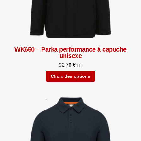
WK650 – Parka performance à capuche
unisexe
92.76
€
HT
Choix des options