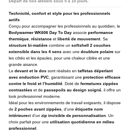
Départ de nos ateliers sous 5 à 10 jours.
Technicité, confort et style pour les professionnels
actifs
Conçu pour accompagner les professionnels au quotidien, le
Bodywarmer WK606 Day To Day
associe
performance
thermique
,
résistance
et
liberté de mouvement
. Sa
structure bi-matière
combine un
softshell 2 couches
extensible dans les 4 sens
avec une
doublure polaire
sur
les côtés et les épaules, pour une chaleur ciblée et une
grande aisance.
Le
devant et le dos
sont réalisés en
taffetas déperlant
avec enduction PVC
, garantissant une
protection efficace
contre le froid et l’humidité
. Doté de
fermetures zippées
contrastées
et de
passepoils au design soigné
, il offre un
look professionnel moderne.
Idéal pour les environnements de travail exigeants, il dispose
de
2 poches avant zippées
, d’une
étiquette nom
intérieure
et d’un
zip invisible de personnalisation
. Un
choix parfait pour une
utilisation quotidienne en milieu
professionnel
.