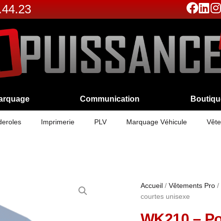
.44.23
arquage
Communication
Boutiqu
eroles
Imprimerie
PLV
Marquage Véhicule
Vête
Accueil
/
Vêtements Pro
/
courtes unisexe
WK210 – Pol