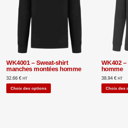
WK4001 – Sweat-shirt
WK402 – 
manches montées homme
homme
32.66
€
38.94
€
HT
HT
Choix des options
Choix des 