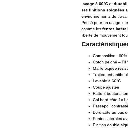
lavage à 60°C
et
durabil
ses
finitions soignées
ap
environnements de travai
Pensé pour un usage inten
comme les
fentes latér
liberté de mouvement tout
Caractéristique
Composition : 60% 
Coton peigné – Fil 
Maille piquée résist
Traitement antiboul
Lavable à 60°C
Coupe ajustée
Patte 2 boutons ton
Col bord-côte 1×1 
Passepoil contrasté
Bord-côte au bas 
Fentes latérales a
Finition double aig