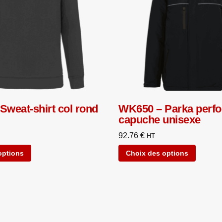
Sweat-shirt col rond
WK650 – Parka perf
capuche unisexe
92.76
€
HT
options
Choix des options