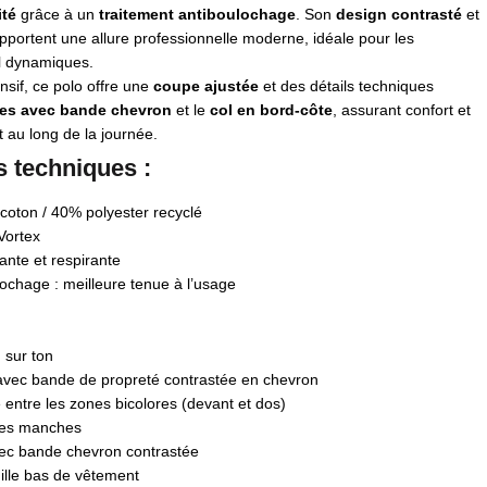
ité
grâce à un
traitement antiboulochage
. Son
design contrasté
et
portent une allure professionnelle moderne, idéale pour les
l dynamiques.
sif, ce polo offre une
coupe ajustée
et des détails techniques
ales avec bande chevron
et le
col en bord-côte
, assurant confort et
 au long de la journée.
s techniques :
coton / 40% polyester recyclé
Vortex
ante et respirante
ochage : meilleure tenue à l’usage
 sur ton
avec bande de propreté contrastée en chevron
 entre les zones bicolores (devant et dos)
des manches
vec bande chevron contrastée
uille bas de vêtement