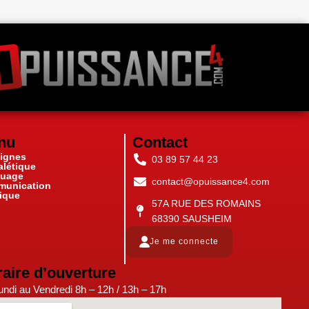
nu
Contact
ignes
03 89 57 44 23
alétique
uage
contact@opuissance4.com
unication
ique
57A RUE DES ROMAINS
68390 SAUSHEIM
Je me connecte
aire d’ouverture
ndi au Vendredi 8h – 12h / 13h – 17h