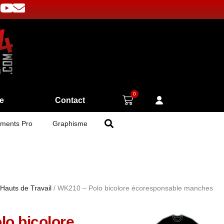
0
e
Contact
ments Pro
Graphisme
Hauts de Travail
/ WK210 – Polo bicolore écoresponsable manches
o bicolore