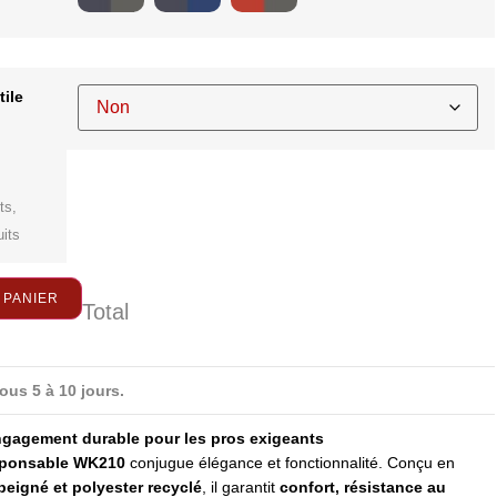
ile
ts,
uits
 PANIER
Total
ous 5 à 10 jours.
engagement durable pour les pros exigeants
sponsable WK210
conjugue élégance et fonctionnalité. Conçu en
peigné et polyester recyclé
, il garantit
confort, résistance au