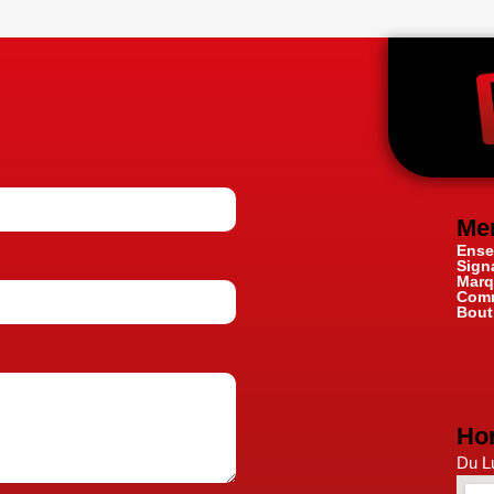
Me
Ense
Sign
Marq
Comm
Bout
Hor
Du Lu