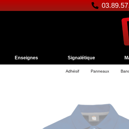
03.89.57
Enseignes
Signalétique
M
Adhésif
Panneaux
Band