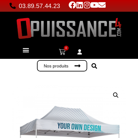
03.89.57.44.23
0