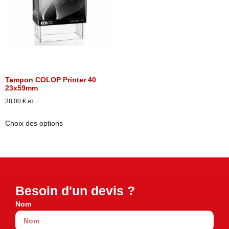
Tampon COLOP Printer 40
23x59mm
38.00
€
HT
Choix des options
Besoin d'un devis ?
Nom