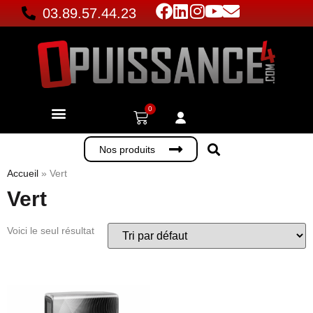
03.89.57.44.23
0
Accueil
»
Vert
Vert
Voici le seul résultat