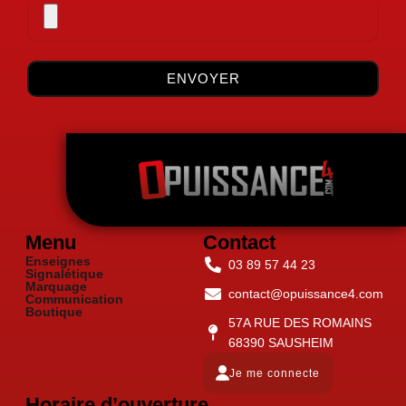
ENVOYER
Menu
Contact
Enseignes
03 89 57 44 23
Signalétique
Marquage
contact@opuissance4.com
Communication
Boutique
57A RUE DES ROMAINS
68390 SAUSHEIM
Je me connecte
Horaire d’ouverture