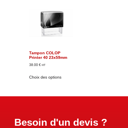
Tampon COLOP
Printer 40 23x59mm
38.00
€
HT
Choix des options
Besoin d'un devis ?