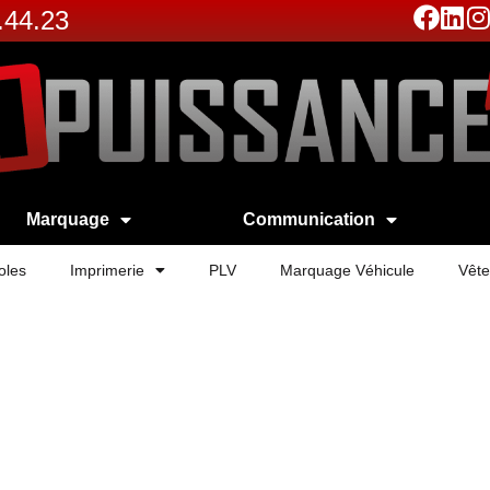
.44.23
Marquage
Communication
oles
Imprimerie
PLV
Marquage Véhicule
Vête