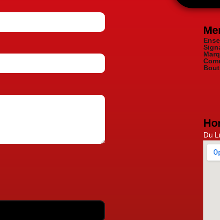
Me
Ense
Sign
Marq
Comm
Bout
Hor
Du Lu