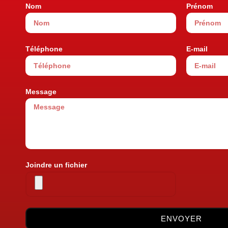
Nom
Prénom
Téléphone
E-mail
Message
Joindre un fichier
ENVOYER