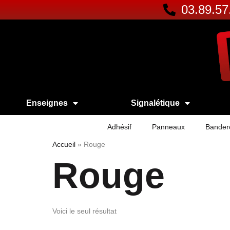
03.89.57
Enseignes
Signalétique
Adhésif
Panneaux
Bander
Accueil
»
Rouge
Rouge
Voici le seul résultat