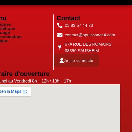
nu
Contact
ignes
03 89 57 44 23
alétique
uage
contact@opuissance4.com
unication
ique
57A RUE DES ROMAINS
68390 SAUSHEIM
Je me connecte
aire d’ouverture
ndi au Vendredi 8h – 12h / 13h – 17h