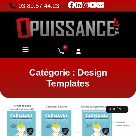
03.89.57.44.23
0
Catégorie : Design
Templates
ADHÉSIF